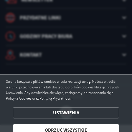
treści w postaci wiadomości, ofert, komunikatów mediów
społecznościowych.
PRZYDATNE LINKI
GODZINY PRACY BIURA
KONTAKT
Strona korzysta z plików cookies w celu realizacji usług. Możesz określić
warunki przechowywania lub dostępu do plików cookies klikając przycisk
Ustawienia. Aby dowiedzieć się więcej zachęcamy do zapoznania się z
Odwiedzin: 6157
Polityką Cookies oraz Polityką Prywatności.
USTAWIENIA
ZAPISZ WYBRANE
ODRZUĆ WSZYSTKIE
ODRZUĆ WSZYSTKIE